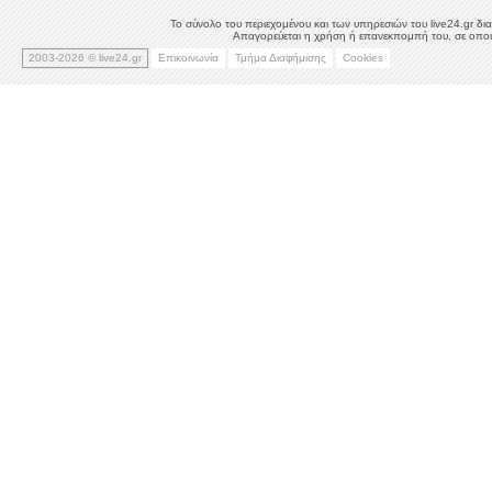
Το σύνολο του περιεχομένου και των υπηρεσιών του live24.gr δια
Απαγορεύεται η χρήση ή επανεκπομπή του, σε οποιο
2003-2026 © live24.gr
Επικοινωνία
Τμήμα Διαφήμισης
Cookies