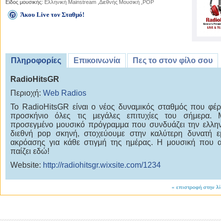
Είδος μουσικής:
Ελληνική Mainstream
,
Διεθνής Μουσική
,
POP
Άκου Live τον Σταθμό!
Πληροφορίες
Επικοινωνία
Πες το στον φίλο σου
RadioHitsGR
Περιοχή:
Web Radios
Το RadioHitsGR είναι ο νέος δυναμικός σταθμός που φέρ
προσκήνιο όλες τις μεγάλες επιτυχίες του σήμερα. 
προσεγμένο μουσικό πρόγραμμα που συνδυάζει την ελλην
διεθνή pop σκηνή, στοχεύουμε στην καλύτερη δυνατή ε
ακρόασης για κάθε στιγμή της ημέρας. Η μουσική που 
παίζει εδώ!
Website:
http://radiohitsgr.wixsite.com/1234
«
επιστροφή στην λ