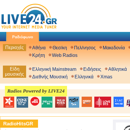
Ραδιόφωνο
Περιοχές
Αθήνα
Θεσ/κη
Πελ/νησος
Μακεδονία
Κρήτη
Web Radios
Είδη
Ελληνική Mainstream
Ειδήσεις
Αθλητικά
μουσικής
Διεθνής Μουσική
Ελληνικά
Xmas
Radios Powered by LIVE24
RadioHitsGR