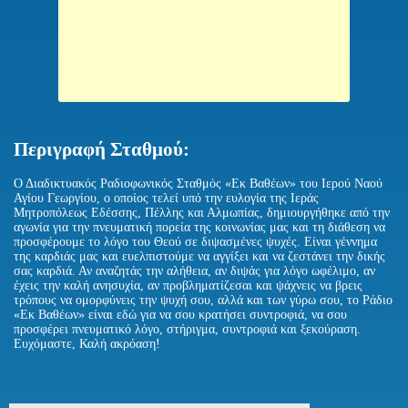
Περιγραφή Σταθμού:
Ο Διαδικτυακός Ραδιοφωνικός Σταθμός «Εκ Βαθέων» του Ιερού Ναού
Αγίου Γεωργίου, ο οποίος τελεί υπό την ευλογία της Ιεράς
Μητροπόλεως Εδέσσης, Πέλλης και Αλμωπίας, δημιουργήθηκε από την
αγωνία για την πνευματική πορεία της κοινωνίας μας και τη διάθεση να
προσφέρουμε το λόγο του Θεού σε διψασμένες ψυχές. Είναι γέννημα
της καρδιάς μας και ευελπιστούμε να αγγίξει και να ζεστάνει την δικής
σας καρδιά. Αν αναζητάς την αλήθεια, αν διψάς για λόγο ωφέλιμο, αν
έχεις την καλή ανησυχία, αν προβληματίζεσαι και ψάχνεις να βρεις
τρόπους να ομορφύνεις την ψυχή σου, αλλά και των γύρω σου, το Ράδιο
«Εκ Βαθέων» είναι εδώ για να σου κρατήσει συντροφιά, να σου
προσφέρει πνευματικό λόγο, στήριγμα, συντροφιά και ξεκούραση.
Ευχόμαστε, Καλή ακρόαση!