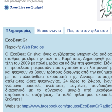
Είδος μουσικής:
Διεθνής Μουσική
Άκου Live τον Σταθμό!
Πληροφορίες
Επικοινωνία
Πες το στον φίλο σου
EcoBeat Gr
Περιοχή:
Web Radios
Ο EcoBeat Gr είναι ένας ανεξάρτητος ιντερνετικός ραδιο
σταθμός με έδρα την πόλη της Καρδίτσας. Δημιουργήθηκε 
τέλη του 2009 με πολύ μεράκι και αδιάλειπτη φαντασία. Στόχ
η προσέλκυση ακροατών που αγαπούν την ηλεκτρονική 
και ψάχνουν να βρουν τρόπους διαφυγής από την καθημερ
με τα πολυσύνθετα ακούσματά της. Δίνουμε υπόσχε
ατέλειωτες ώρες ψυχαγωγίας, 24 ώρες το 24ωρο, έχον
γνώμονα μουσικές ανείπωτες, ψαγμένες, συνδυάζον
διαχρονικό με το σύγχρονο, μακριά από μικρόφω
απρόσκοπτες συζητήσεις. Το ταξίδι φίλοι μου ακροατέ
ξεκίνησε !
Website:
http://www.facebook.com/groups/EcoBeatGrRadioS