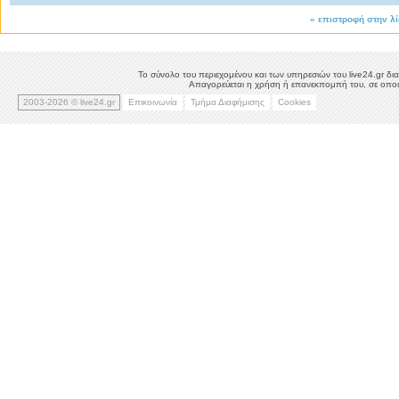
«
επιστροφή στην λ
Το σύνολο του περιεχομένου και των υπηρεσιών του live24.gr δια
Απαγορεύεται η χρήση ή επανεκπομπή του, σε οποιο
2003-2026 © live24.gr
Επικοινωνία
Τμήμα Διαφήμισης
Cookies