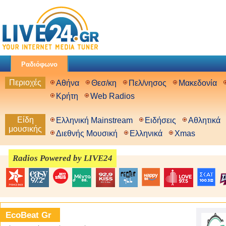
Ραδιόφωνο
Περιοχές
Αθήνα
Θεσ/κη
Πελ/νησος
Μακεδονία
Κρήτη
Web Radios
Είδη
Ελληνική Mainstream
Ειδήσεις
Αθλητικά
μουσικής
Διεθνής Μουσική
Ελληνικά
Xmas
Radios Powered by LIVE24
EcoBeat Gr