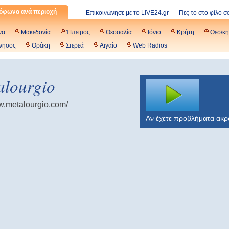
όφωνα ανά περιοχή
Επικοινώνησε με το LIVE24.gr
Πες το στο φίλο σ
να
Μακεδονία
Ήπειρος
Θεσσαλία
Ιόνιο
Κρήτη
Θεσ/κη
νησος
Θράκη
Στερεά
Αιγαίο
Web Radios
alourgio
ww.metalourgio.com/
Αν έχετε προβλήματα ακ