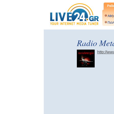
Ραδι
Αθή
Πελ/
Radio Met
http://w