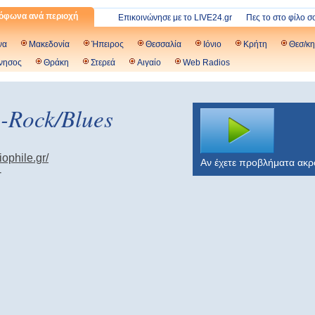
όφωνα ανά περιοχή
Επικοινώνησε με το LIVE24.gr
Πες το στο φίλο σ
να
Μακεδονία
Ήπειρος
Θεσσαλία
Ιόνιο
Κρήτη
Θεσ/κη
νησος
Θράκη
Στερεά
Αιγαίο
Web Radios
e-Rock/Blues
iophile.gr/
Αν έχετε προβλήματα ακ
-