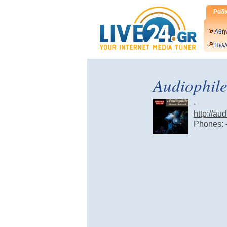
Ραδι
Αθή
Πελ/
Audiophil
-
http://aud
Phones: 