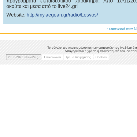
προγράμματα εκπαιδευτικού χαρακτήρα. Από 10/11/20
ακούτε και μέσα από το live24.gr!
Website:
http://my.aegean.gr/radio/Lesvos/
«
επιστροφή στην λ
Το σύνολο του περιεχομένου και των υπηρεσιών του live24.gr δια
Απαγορεύεται η χρήση ή επανεκπομπή του, σε οποιο
2003-2026 © live24.gr
Επικοινωνία
Τμήμα Διαφήμισης
Cookies