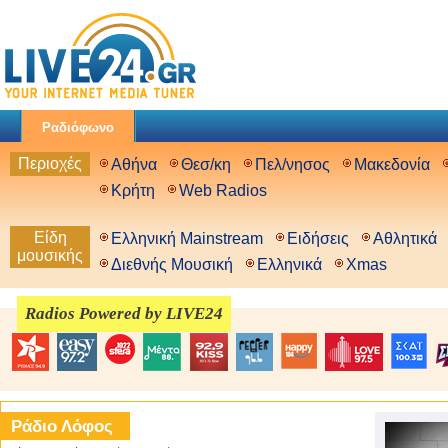
Ραδιόφωνο
Περιοχές
Αθήνα
Θεσ/κη
Πελ/νησος
Μακεδονία
Κρήτη
Web Radios
Είδη
Ελληνική Mainstream
Ειδήσεις
Αθλητικά
μουσικής
Διεθνής Μουσική
Ελληνικά
Xmas
Radios Powered by LIVE24
Ράδιο Λόφος