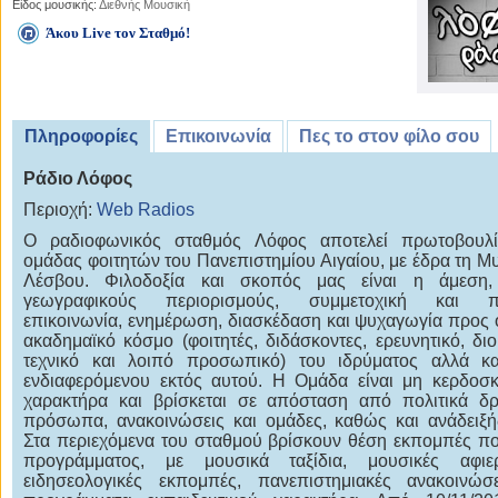
Είδος μουσικής:
Διεθνής Μουσική
Άκου Live τον Σταθμό!
Πληροφορίες
Επικοινωνία
Πες το στον φίλο σου
Ράδιο Λόφος
Περιοχή:
Web Radios
Ο ραδιοφωνικός σταθμός Λόφος αποτελεί πρωτοβουλί
ομάδας φοιτητών του Πανεπιστημίου Αιγαίου, με έδρα τη Μυ
Λέσβου. Φιλοδοξία και σκοπός μας είναι η άμεση,
γεωγραφικούς περιορισμούς, συμμετοχική και πο
επικοινωνία, ενημέρωση, διασκέδαση και ψυχαγωγία προς 
ακαδημαϊκό κόσμο (φοιτητές, διδάσκοντες, ερευνητικό, διοι
τεχνικό και λοιπό προσωπικό) του ιδρύματος αλλά κα
ενδιαφερόμενου εκτός αυτού. Η Ομάδα είναι μη κερδοσ
χαρακτήρα και βρίσκεται σε απόσταση από πολιτικά δ
πρόσωπα, ανακοινώσεις και ομάδες, καθώς και ανάδειξή
Στα περιεχόμενα του σταθμού βρίσκουν θέση εκπομπές πο
προγράμματος, με μουσικά ταξίδια, μουσικές αφιερ
ειδησεολογικές εκπομπές, πανεπιστημιακές ανακοινώσ