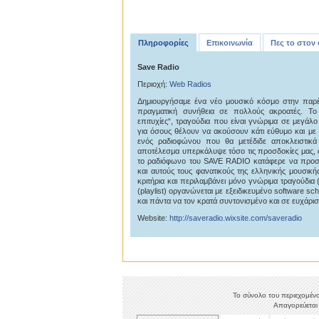
Πληροφορίες
Επικοινωνία
Πες το στον
Save Radio
Περιοχή:
Web Radios
Δημιουργήσαμε ένα νέο μουσικό κόσμο στην παρέ
πραγματική συνήθεια σε πολλούς ακροατές. Το
επιτυχίες“, τραγούδια που είναι γνώριμα σε μεγάλ
για όσους θέλουν να ακούσουν κάτι εύθυμο και μ
ενός ραδιοφώνου που θα μετέδιδε αποκλειστικά
αποτέλεσμα υπερκάλυψε τόσο τις προσδοκίες μας, αλ
το ραδιόφωνο του SAVE RADIO κατάφερε να προσε
και αυτούς τους φανατικούς της ελληνικής μουσική
κριτήρια και περιλαμβάνει μόνο γνώριμα τραγούδια 
(playlist) οργανώνεται με εξειδικευμένο software sc
και πάντα να τον κρατά συντονισμένο και σε ευχάρισ
Website:
http://saveradio.wixsite.com/saveradio
Το σύνολο του περιεχομένο
Απαγορεύεται 