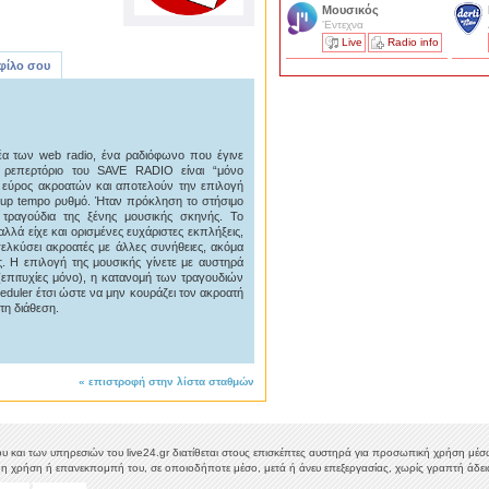
Μουσικός
'Εντεχνα
Live
Radio info
 φίλο σου
α των web radio, ένα ραδιόφωνο που έγινε
 ρεπερτόριο του SAVE RADIO είναι “μόνο
ο εύρος ακροατών και αποτελούν την επιλογή
ε up tempo ρυθμό. Ήταν πρόκληση το στήσιμο
 τραγούδια της ξένης μουσικής σκηνής. Το
λά είχε και ορισμένες ευχάριστες εκπλήξεις,
λκύσει ακροατές με άλλες συνήθειες, ακόμα
ς. Η επιλογή της μουσικής γίνετε με αυστηρά
(επιτυχίες μόνο), η κατανομή των τραγουδιών
heduler έτσι ώστε να μην κουράζει τον ακροατή
τη διάθεση.
«
επιστροφή στην λίστα σταθμών
υ και των υπηρεσιών του live24.gr διατίθεται στους επισκέπτες αυστηρά για προσωπική χρήση μέσω 
η χρήση ή επανεκπομπή του, σε οποιοδήποτε μέσο, μετά ή άνευ επεξεργασίας, χωρίς γραπτή άδεια