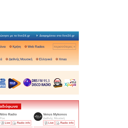
ώνησε με το live24.gr
Διαφημίσου στο live24.gr
Ιόνιο
Κρήτη
Web Radios
περισσότερες »
κά
Διεθνής Μουσική
Ελληνικά
Xmas
 Ραδιόφωνα
Nitro Radio
Venus Mykonos
Ροκ
Διεθνής Μουσική
Live
Radio info
Live
Radio info