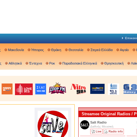
Επικοιν
ς
Μακεδονία
Ήπειρος
Θράκη
Θεσσαλία
Στερεά Ελλάδα
Αιγαίο
ς
Αθλητικά
Έντεχνα
Ροκ
Παραδοσιακά Ελληνικά
Θρησκευτική
Λαϊ
Streamee Original Radios /
Salt Radio
Διεθνής Μουσική
Live
Radio info