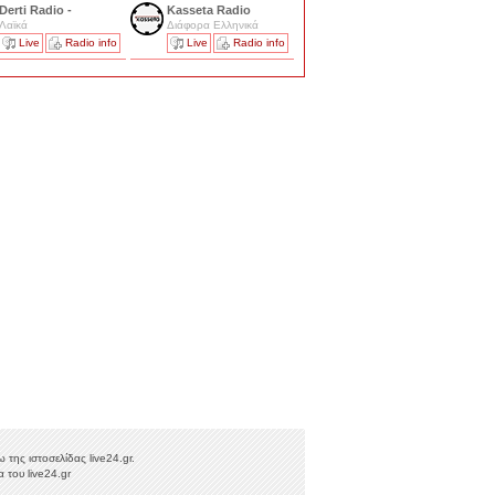
Derti Radio -
Kasseta Radio
Λαϊκά
Διάφορα Ελληνικά
Live
Radio info
Live
Radio info
της ιστοσελίδας live24.gr.
 του live24.gr