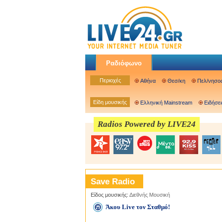
Ραδιόφωνο
Περιοχές
Αθήνα
Θεσ/κη
Πελ/νησο
Είδη μουσικής
Ελληνική Mainstream
Ειδήσει
Radios Powered by LIVE24
Save Radio
Είδος μουσικής:
Διεθνής Μουσική
Άκου Live τον Σταθμό!