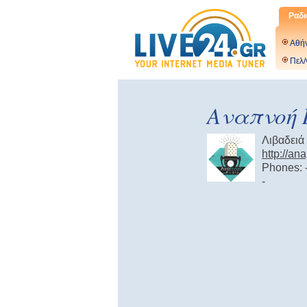
Ραδι
Αθή
Πελ/
Αναπνοή 
Λιβαδειά
http://an
Phones: 
-