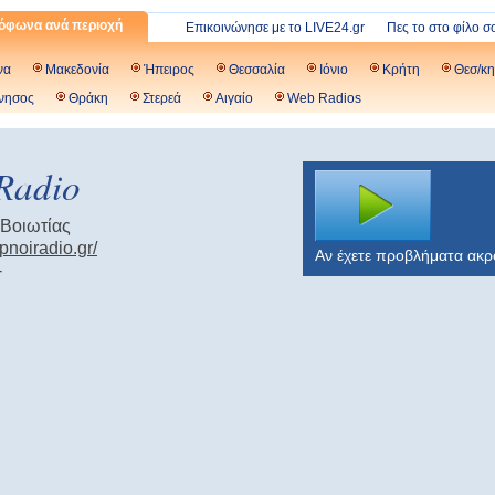
όφωνα ανά περιοχή
Επικοινώνησε με το LIVE24.gr
Πες το στο φίλο σ
να
Μακεδονία
Ήπειρος
Θεσσαλία
Ιόνιο
Κρήτη
Θεσ/κη
νησος
Θράκη
Στερεά
Αιγαίο
Web Radios
Radio
 Βοιωτίας
apnoiradio.gr/
Αν έχετε προβλήματα ακ
-