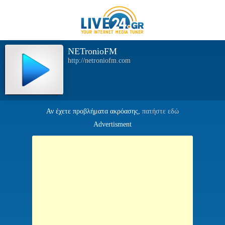
NETronioFM
http://netroniofm.com
Αν έχετε προβλήματα ακρόασης,
πατήστε εδώ
Advertisment