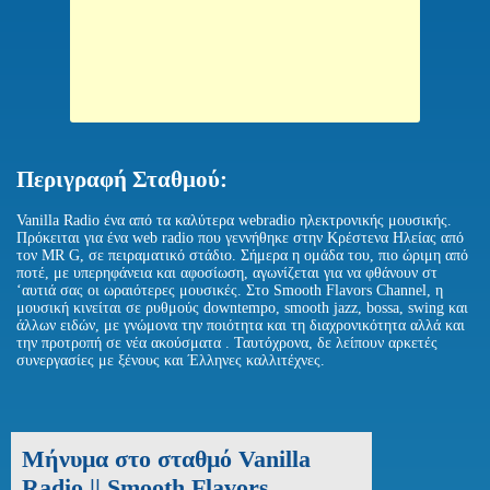
Περιγραφή Σταθμού:
Vanilla Radio ένα από τα καλύτερα webradio ηλεκτρονικής μουσικής.
Πρόκειται για ένα web radio που γεννήθηκε στην Κρέστενα Ηλείας από
τον MR G, σε πειραματικό στάδιο. Σήμερα η ομάδα του, πιο ώριμη από
ποτέ, με υπερηφάνεια και αφοσίωση, αγωνίζεται για να φθάνουν στ
‘αυτιά σας οι ωραιότερες μουσικές. Στο Smooth Flavors Channel, η
μουσική κινείται σε ρυθμούς downtempo, smooth jazz, bossa, swing και
άλλων ειδών, με γνώμονα την ποιότητα και τη διαχρονικότητα αλλά και
την προτροπή σε νέα ακούσματα . Ταυτόχρονα, δε λείπουν αρκετές
συνεργασίες με ξένους και Έλληνες καλλιτέχνες.
Μήνυμα στο σταθμό Vanilla
Radio || Smooth Flavors