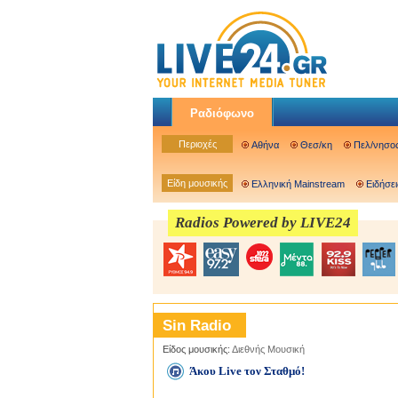
Ραδιόφωνο
Περιοχές
Αθήνα
Θεσ/κη
Πελ/νησο
Είδη μουσικής
Ελληνική Mainstream
Ειδήσει
Radios Powered by LIVE24
Sin Radio
Είδος μουσικής:
Διεθνής Μουσική
Άκου Live τον Σταθμό!