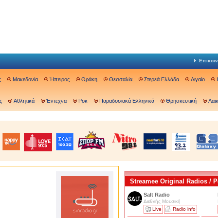
Επικοιν
ς
Μακεδονία
Ήπειρος
Θράκη
Θεσσαλία
Στερεά Ελλάδα
Αιγαίο
ς
Αθλητικά
Έντεχνα
Ροκ
Παραδοσιακά Ελληνικά
Θρησκευτική
Λαϊ
Streamee Original Radios /
Salt Radio
Διεθνής Μουσική
Live
Radio info