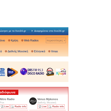
ώνησε με το live24.gr
Διαφημίσου στο live24.gr
Ιόνιο
Κρήτη
Web Radios
περισσότερες »
κά
Διεθνής Μουσική
Ελληνικά
Xmas
 Ραδιόφωνα
Nitro Radio
Venus Mykonos
Ροκ
Διεθνής Μουσική
Live
Radio info
Live
Radio info