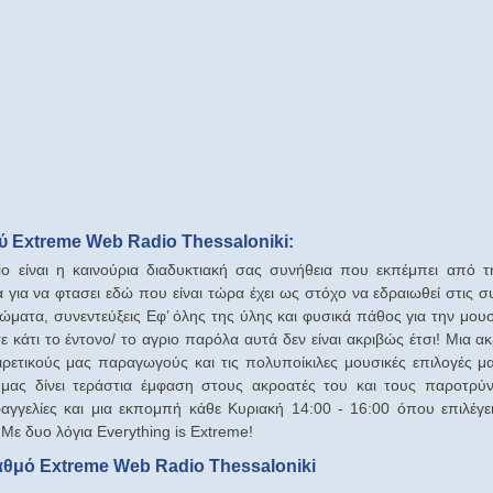
 Extreme Web Radio Thessaloniki:
 είναι η καινούρια διαδυκτιακή σας συνήθεια που εκπέμπει από τ
για να φτασει εδώ που είναι τώρα έχει ως στόχο να εδραιωθεί στις 
ερώματα, συνεντεύξεις Εφ’ όλης της ύλης και φυσικά πάθος για την μου
 κάτι το έντονο/ το αγριο παρόλα αυτά δεν είναι ακριβώς έτσι! Μια α
ιρετικούς μας παραγωγούς και τις πολυποίκιλες μουσικές επιλογές μ
μας δίνει τεράστια έμφαση στους ακροατές του και τους παροτρύν
γγελίες και μια εκπομπή κάθε Κυριακή 14:00 - 16:00 όπου επιλέγει 
Με δυο λόγια Everything is Extreme!
αθμό Extreme Web Radio Thessaloniki