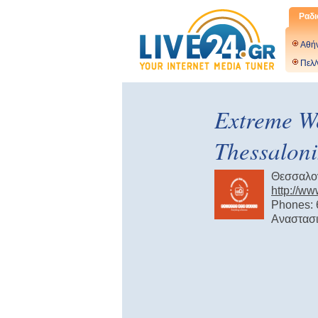
Ραδι
Αθή
Πελ/
Extreme W
Thessaloni
Θεσσαλο
http://w
Phones:
Αναστασι