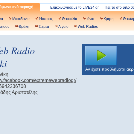
όφωνα ανά περιοχή
Επικοινώνησε με το LIVE24.gr
Πες το στο φίλο σ
να
Μακεδονία
Ήπειρος
Θεσσαλία
Ιόνιο
Κρήτη
Θεσ/κη
νησος
Θράκη
Στερεά
Αιγαίο
Web Radios
eb Radio
ki
Αν έχετε προβλήματα ακ
νίκη
ww.facebook.com/extremewebradiogr/
 6942236708
άδης Αριστοτέλης