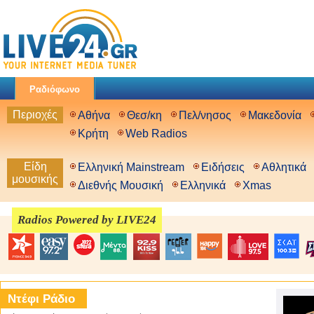
Ραδιόφωνο
Περιοχές
Αθήνα
Θεσ/κη
Πελ/νησος
Μακεδονία
Κρήτη
Web Radios
Είδη
Ελληνική Mainstream
Ειδήσεις
Αθλητικά
μουσικής
Διεθνής Μουσική
Ελληνικά
Xmas
Radios Powered by LIVE24
Ντέφι Ράδιο