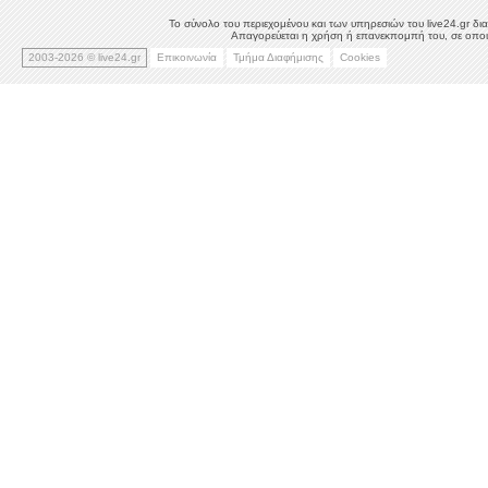
Το σύνολο του περιεχομένου και των υπηρεσιών του live24.gr δια
Απαγορεύεται η χρήση ή επανεκπομπή του, σε οποιο
2003-2026 © live24.gr
Επικοινωνία
Τμήμα Διαφήμισης
Cookies