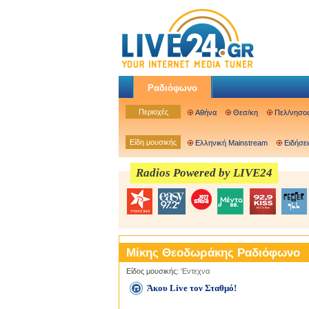
Ραδιόφωνο
Περιοχές
Αθήνα
Θεσ/κη
Πελ/νησο
Είδη μουσικής
Ελληνική Mainstream
Ειδήσει
Radios Powered by LIVE24
Μίκης Θεοδωράκης Ραδιόφωνο
Είδος μουσικής:
'Εντεχνα
Άκου Live τον Σταθμό!