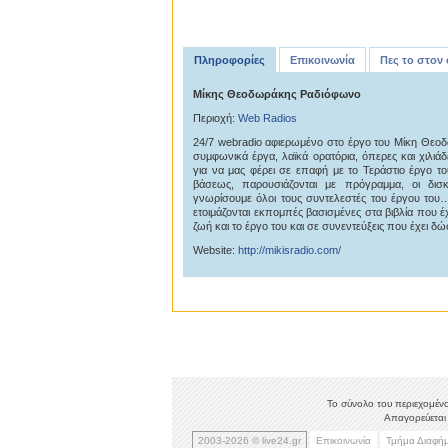
Πληροφορίες
Επικοινωνία
Πες το στον
Μίκης Θεοδωράκης Ραδιόφωνο
Περιοχή:
Web Radios
24/7 webradio αφιερωμένο στο έργο του Μίκη Θεο
συμφωνικά έργα, λαϊκά ορατόρια, όπερες και χιλιάδ
για να μας φέρει σε επαφή με το Τεράστιο έργο 
βάσεως, παρουσιάζονται με πρόγραμμα, οι δισ
γνωρίσουμε όλοι τους συντελεστές του έργου του…
ετοιμάζονται εκπομπές βασισμένες στα βιβλία που έχ
ζωή και το έργο του και σε συνεντεύξεις που έχει δώσε
Website:
http://mikisradio.com/
Το σύνολο του περιεχομένο
Απαγορεύεται 
2003-2026 © live24.gr
Επικοινωνία
Τμήμα Διαφή