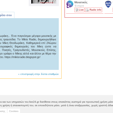
Μουσικός
'Εντεχνα
Live
Radio info
 φίλο σου
δωράκη... Ένα παγκόσμιο μέγαρο μουσικής με
ες τραγούδια. Tο Mikis Radio, δημιουργήθηκε
του Μίκη Θεοδωράκη. Καθημερινά επί 24ώρου
κογραφικές δημιουργίες του Μίκη ώστε να
 Ποιητές, Τραγουδιστές, Μουσικούς. Επίσης,
ει γράψει ο Μίκης αλλά και άλλοι με θέμα την
ι. https://mikisradio.blogspot.gr/
«
επιστροφή στην λίστα σταθμών
υ και των υπηρεσιών του live24.gr διατίθεται στους επισκέπτες αυστηρά για προσωπική χρήση μέσω 
η χρήση ή επανεκπομπή του, σε οποιοδήποτε μέσο, μετά ή άνευ επεξεργασίας, χωρίς γραπτή άδεια
μισης
Cookies