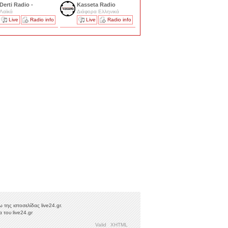
Derti Radio -
Kasseta Radio
Λαϊκά
Διάφορα Ελληνικά
Live
Radio info
Live
Radio info
της ιστοσελίδας live24.gr.
 του live24.gr
Valid
XHTML