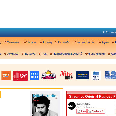
Επικοιν
ς
Μακεδονία
Ήπειρος
Θράκη
Θεσσαλία
Στερεά Ελλάδα
Αιγαίο
ς
Αθλητικά
Έντεχνα
Ροκ
Παραδοσιακά Ελληνικά
Θρησκευτική
Λαϊ
Streamee Original Radios /
Salt Radio
Διεθνής Μουσική
Live
Radio info