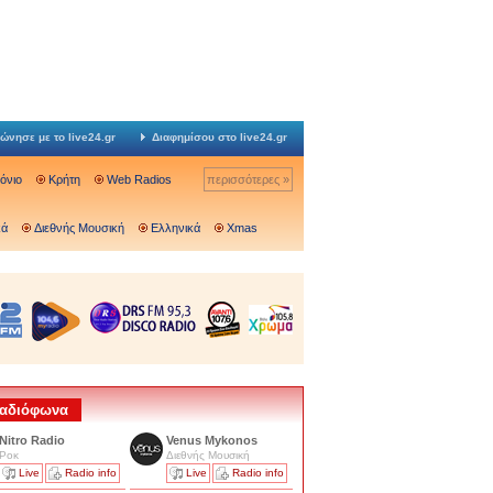
ώνησε με το live24.gr
Διαφημίσου στο live24.gr
Ιόνιο
Κρήτη
Web Radios
περισσότερες »
κά
Διεθνής Μουσική
Ελληνικά
Xmas
 Ραδιόφωνα
Nitro Radio
Venus Mykonos
Ροκ
Διεθνής Μουσική
Live
Radio info
Live
Radio info