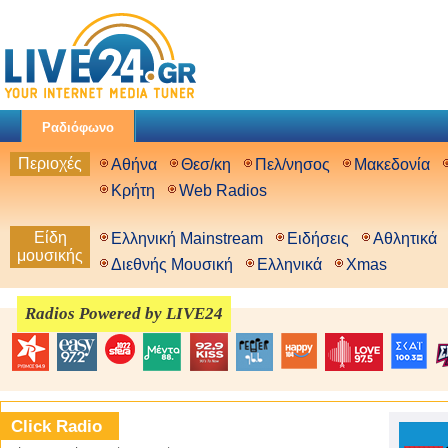
Ραδιόφωνο
Περιοχές
Αθήνα
Θεσ/κη
Πελ/νησος
Μακεδονία
Κρήτη
Web Radios
Είδη
Ελληνική Mainstream
Ειδήσεις
Αθλητικά
μουσικής
Διεθνής Μουσική
Ελληνικά
Xmas
Radios Powered by LIVE24
Click Radio