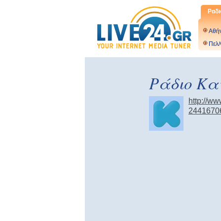
Ραδι
Αθή
Πελ/
Ράδιο Κ
http://w
2441670