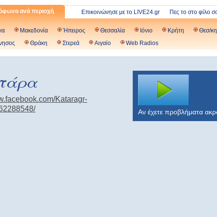
όφωνα ανά περιοχή
Επικοινώνησε με το LIVE24.gr
Πες το στο φίλο σ
να
Μακεδονία
Ήπειρος
Θεσσαλία
Ιόνιο
Κρήτη
Θεσ/κη
νησος
Θράκη
Στερεά
Αιγαίο
Web Radios
ατάρα
ww.facebook.com/Kataragr-
62288548/
Αν έχετε προβλήματα ακ