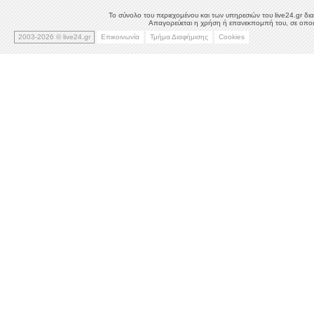
Το σύνολο του περιεχομένου και των υπηρεσιών του live24.gr δια
Απαγορεύεται η χρήση ή επανεκπομπή του, σε οποιο
2003-2026 © live24.gr
Επικοινωνία
Τμήμα Διαφήμισης
Cookies