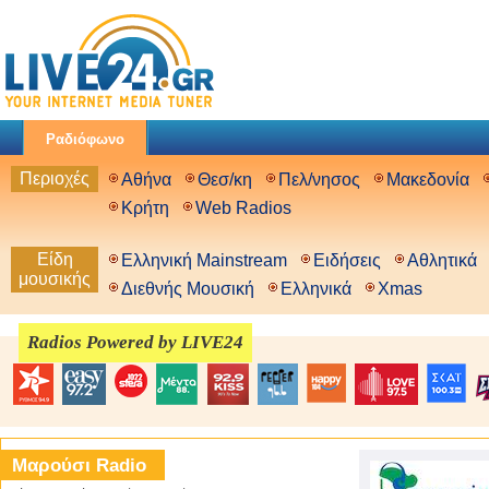
Ραδιόφωνο
Περιοχές
Αθήνα
Θεσ/κη
Πελ/νησος
Μακεδονία
Κρήτη
Web Radios
Είδη
Ελληνική Mainstream
Ειδήσεις
Αθλητικά
μουσικής
Διεθνής Μουσική
Ελληνικά
Xmas
Radios Powered by LIVE24
Μαρούσι Radio