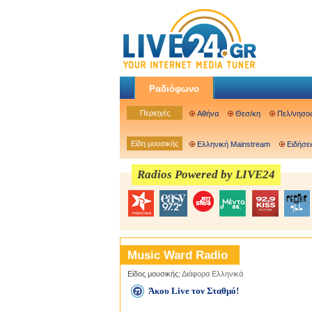
Ραδιόφωνο
Περιοχές
Αθήνα
Θεσ/κη
Πελ/νησο
Είδη μουσικής
Ελληνική Mainstream
Ειδήσει
Radios Powered by LIVE24
Music Ward Radio
Είδος μουσικής:
Διάφορα Ελληνικά
Άκου Live τον Σταθμό!