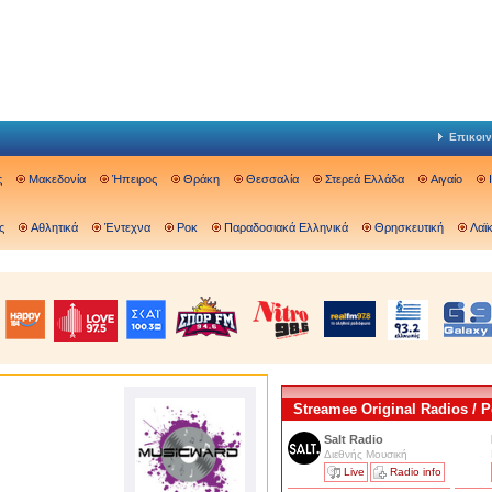
Επικοιν
ς
Μακεδονία
Ήπειρος
Θράκη
Θεσσαλία
Στερεά Ελλάδα
Αιγαίο
ς
Αθλητικά
Έντεχνα
Ροκ
Παραδοσιακά Ελληνικά
Θρησκευτική
Λαϊ
Streamee Original Radios /
Salt Radio
Διεθνής Μουσική
Live
Radio info