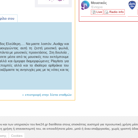
Μουσικός
'Εντεχνα
Live
Radio info
 φίλο σου
δος Ελεύθερη…. Να μαστε λοιπόν..Αυdigy και
μιουργώντας αυτή τη ζεστή μουσική φωλιά,
άντα με μουσικές προεκτάσεις. Στη δουλεία ,
τήσετε μέσα από τις μουσικές που εκπέμπουμε
λά και όμορφα διαμορφώμενες Playlists για
πομπές αλλά και τα ιδιαίτερα αρθράκια του
όμαστε τις ανησυχίες μας με τις νότες και τις
«
επιστροφή στην λίστα σταθμών
υ και των υπηρεσιών του live24.gr διατίθεται στους επισκέπτες αυστηρά για προσωπική χρήση μέσω 
η χρήση ή επανεκπομπή του, σε οποιοδήποτε μέσο, μετά ή άνευ επεξεργασίας, χωρίς γραπτή άδεια
μισης
Cookies