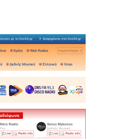
ώνησε με το live24.gr
Διαφημίσου στο live24.gr
Ιόνιο
Κρήτη
Web Radios
περισσότερες »
κά
Διεθνής Μουσική
Ελληνικά
Xmas
 Ραδιόφωνα
Nitro Radio
Venus Mykonos
Ροκ
Διεθνής Μουσική
Live
Radio info
Live
Radio info