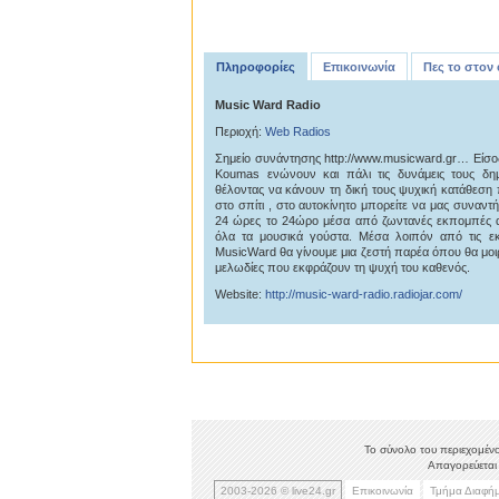
Πληροφορίες
Επικοινωνία
Πες το στον
Music Ward Radio
Περιοχή:
Web Radios
Σημείο συνάντησης http://www.musicward.gr… Είσο
Koumas ενώνουν και πάλι τις δυνάμεις τους δη
θέλοντας να κάνουν τη δική τους ψυχική κατάθεση π
στο σπίτι , στο αυτοκίνητο μπορείτε να μας συναν
24 ώρες το 24ώρο μέσα από ζωντανές εκπομπές αλ
όλα τα μουσικά γούστα. Μέσα λοιπόν από τις εκ
MusicWard θα γίνουμε μια ζεστή παρέα όπου θα μοιραζ
μελωδίες που εκφράζουν τη ψυχή του καθενός.
Website:
http://music-ward-radio.radiojar.com/
Το σύνολο του περιεχομένο
Απαγορεύεται 
2003-2026 © live24.gr
Επικοινωνία
Τμήμα Διαφή