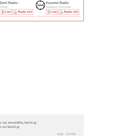
Derti Radio -
Kasseta Radio
Λαϊκά
Διάφορα Ελληνικά
Live
Radio info
Live
Radio info
της ιστοσελίδας live24.gr.
 του live24.gr
Valid
XHTML