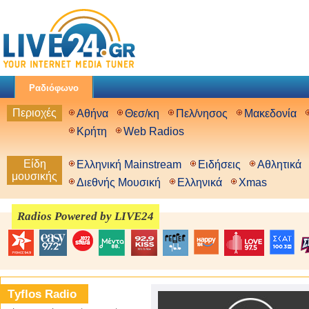
Ραδιόφωνο
Περιοχές
Αθήνα
Θεσ/κη
Πελ/νησος
Μακεδονία
Κρήτη
Web Radios
Είδη
Ελληνική Mainstream
Ειδήσεις
Αθλητικά
μουσικής
Διεθνής Μουσική
Ελληνικά
Xmas
Radios Powered by LIVE24
Τyflos Radio