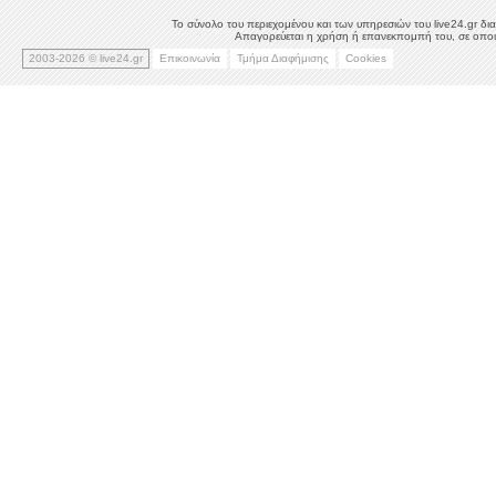
Το σύνολο του περιεχομένου και των υπηρεσιών του live24.gr δια
Απαγορεύεται η χρήση ή επανεκπομπή του, σε οποιο
2003-2026 © live24.gr
Επικοινωνία
Τμήμα Διαφήμισης
Cookies