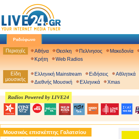
Ραδιόφωνο
Περιοχές
Αθήνα
Θεσ/κη
Πελ/νησος
Μακεδονία
Κρήτη
Web Radios
Είδη
Ελληνική Mainstream
Ειδήσεις
Αθλητικά
μουσικής
Διεθνής Μουσική
Ελληνικά
Xmas
Radios Powered by LIVE24
Μουσικός επισκέπτης Γαλατσίου