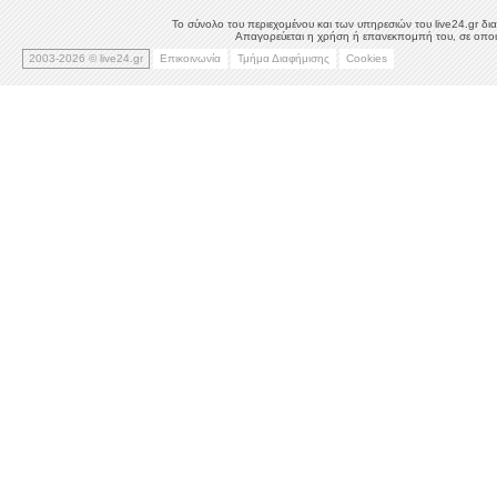
Το σύνολο του περιεχομένου και των υπηρεσιών του live24.gr δια
Απαγορεύεται η χρήση ή επανεκπομπή του, σε οποιο
2003-2026 © live24.gr
Επικοινωνία
Τμήμα Διαφήμισης
Cookies