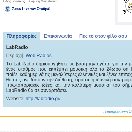
Είδος μουσικής:
Ελληνική Mainstream
Άκου Live τον Σταθμό!
Πληροφορίες
Επικοινωνία
Πες το στον φίλο σου
LabRadio
Περιοχή:
Web Radios
Tο LabRadio δημιουργήθηκε με βάση την αγάπη για την μ
ένας σταθμός που εκπέμπει μουσική όλο το 24ωρο on l
παίζει καθημερινά τις μεγαλύτερες ελληνικές και ξένες επιτυ
θα σας ανεβάσουν την διάθεση, είμαστε η ιδανική συντροφιά
πρωτοποριακές ιδέες και την καλύτερη μουσική του σήμ
LabRadio θα σε συναρπάσει.
Website:
http://labradio.gr/
«
επιστροφή στην λ