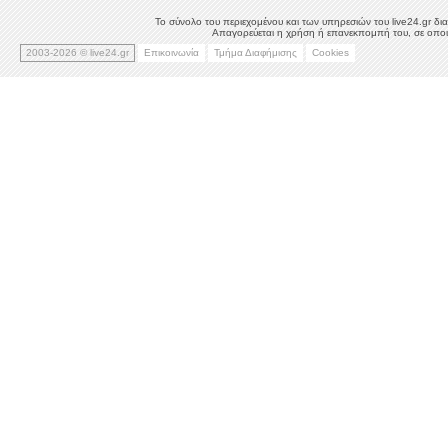
Το σύνολο του περιεχομένου και των υπηρεσιών του live24.gr δια
Απαγορεύεται η χρήση ή επανεκπομπή του, σε οποιο
2003-2026 © live24.gr
Επικοινωνία
Τμήμα Διαφήμισης
Cookies