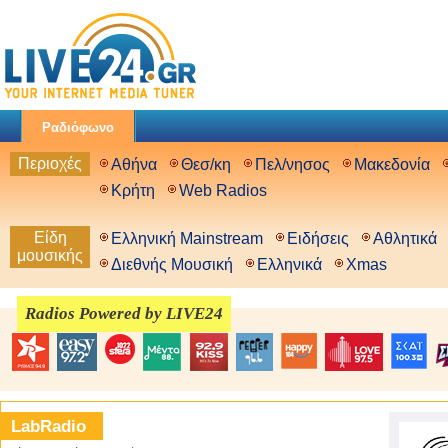
Ραδιόφωνο
Περιοχές
Αθήνα
Θεσ/κη
Πελ/νησος
Μακεδονία
Κρήτη
Web Radios
Είδη
Ελληνική Mainstream
Ειδήσεις
Αθλητικά
μουσικής
Διεθνής Μουσική
Ελληνικά
Xmas
Radios Powered by LIVE24
LabRadio