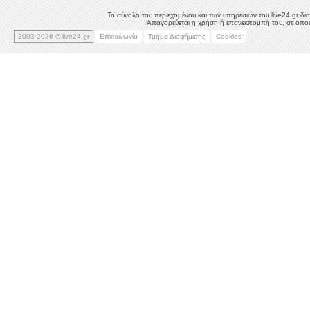
Το σύνολο του περιεχομένου και των υπηρεσιών του live24.gr δια
Απαγορεύεται η χρήση ή επανεκπομπή του, σε οποιο
2003-2026 © live24.gr
Επικοινωνία
Τμήμα Διαφήμισης
Cookies