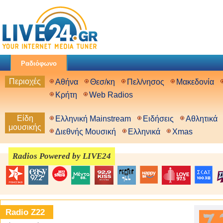
Ραδιόφωνο
Περιοχές
Αθήνα
Θεσ/κη
Πελ/νησος
Μακεδονία
Κρήτη
Web Radios
Είδη
Ελληνική Mainstream
Ειδήσεις
Αθλητικά
μουσικής
Διεθνής Μουσική
Ελληνικά
Xmas
Radios Powered by LIVE24
Radio Z22