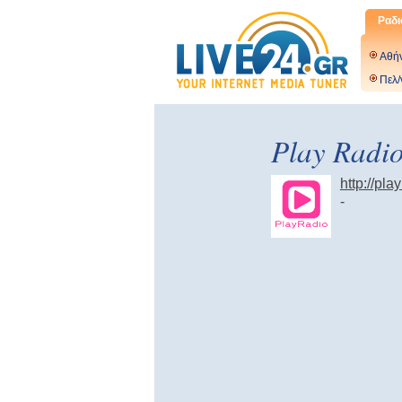
Ραδι
Αθή
Πελ/
Play Radi
http://pla
-