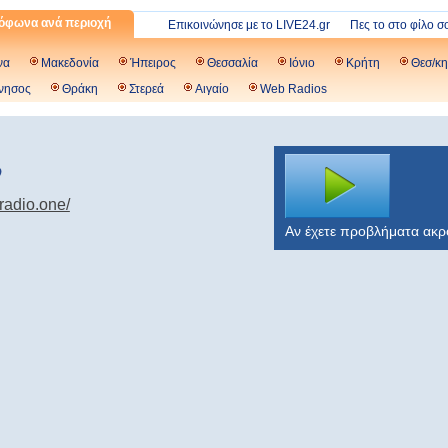
όφωνα ανά περιοχή
Επικοινώνησε με το LIVE24.gr
Πες το στο φίλο σ
να
Μακεδονία
Ήπειρος
Θεσσαλία
Ιόνιο
Κρήτη
Θεσ/κη
νησος
Θράκη
Στερεά
Αιγαίο
Web Radios
o
yradio.one/
Αν έχετε προβλήματα ακ