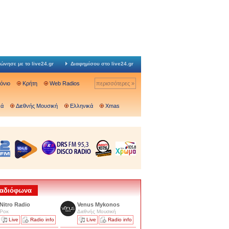
ώνησε με το live24.gr
Διαφημίσου στο live24.gr
Ιόνιο
Κρήτη
Web Radios
περισσότερες »
κά
Διεθνής Μουσική
Ελληνικά
Xmas
 Ραδιόφωνα
Nitro Radio
Venus Mykonos
Ροκ
Διεθνής Μουσική
Live
Radio info
Live
Radio info