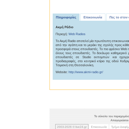
Πληροφορίες
Επικοινωνία
Πες το στον
Ακμή Ράδιο
Περιοχή:
Web Radios
Το Ακμή Radio αποτελεί μία πρωτότυπη επικοινωνι
από την αγάπη και το μεράκι της σχολής προς κάθε 
προσφορά στους σπουδαστές. Το πιο φρέσκο Web rad
όλους τους σπουδαστές. Το δεκάωρο καθημερινό 
σπουδαστές σε Studio εκπομπών και ηχογρα
προδιαγραφές, στο κεντρικό κτίριο της οδού Κοδρι
Τσιμισκή στη Θεσσαλονίκη.
Website:
http://www.akmi-radio.gr/
Το σύνολο του περιεχομένο
Απαγορεύεται 
2003-2026 © live24.gr
Επικοινωνία
Τμήμα Διαφή