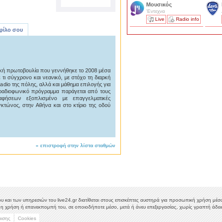
Μουσικός
'Εντεχνα
Live
Radio info
 φίλο σου
ακή πρωτοβουλία που γεννήθηκε το 2008 μέσα
τι σύγχρονο και νεανικό, με στόχο τη διαρκή
io της πόλης, αλλά και μάθημα επιλογής για
ραδιοφωνικό πρόγραμμα παράγεται από τους
φήσεων εξοπλισμένο με επαγγελματικές
γκτώνος, στην Αθήνα και στο κτίριο της οδού
«
επιστροφή στην λίστα σταθμών
υ και των υπηρεσιών του live24.gr διατίθεται στους επισκέπτες αυστηρά για προσωπική χρήση μέσω 
η χρήση ή επανεκπομπή του, σε οποιοδήποτε μέσο, μετά ή άνευ επεξεργασίας, χωρίς γραπτή άδεια
μισης
Cookies