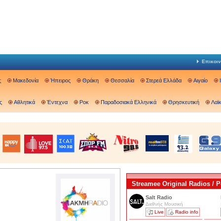
Επικοιν
ς
Μακεδονία
Ήπειρος
Θράκη
Θεσσαλία
Στερεά Ελλάδα
Αιγαίο
ς
Αθλητικά
Έντεχνα
Ροκ
Παραδοσιακά Ελληνικά
Θρησκευτική
Λαϊ
Streamee Original Radios /
Salt Radio
Διεθνής Μουσική
Live
Radio info