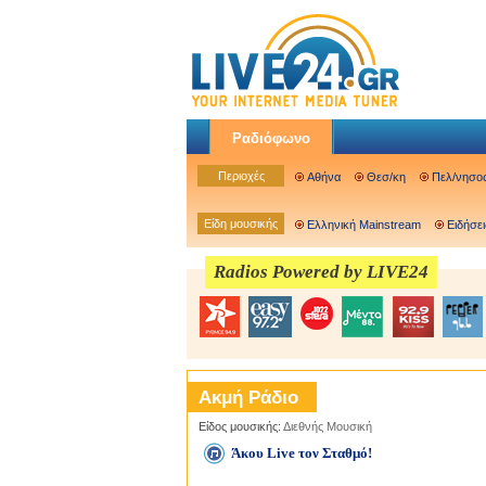
Ραδιόφωνο
Περιοχές
Αθήνα
Θεσ/κη
Πελ/νησο
Είδη μουσικής
Ελληνική Mainstream
Ειδήσει
Radios Powered by LIVE24
Ακμή Ράδιο
Είδος μουσικής:
Διεθνής Μουσική
Άκου Live τον Σταθμό!