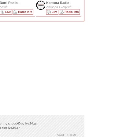
Derti Radio -
Kasseta Radio
Λαϊκά
Διάφορα Ελληνικά
Live
Radio info
Live
Radio info
της ιστοσελίδας live24.gr.
 του live24.gr
Valid
XHTML