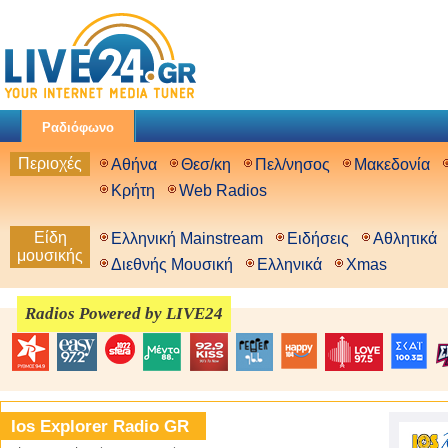
Ραδιόφωνο
Περιοχές
Αθήνα
Θεσ/κη
Πελ/νησος
Μακεδονία
Κρήτη
Web Radios
Είδη
Ελληνική Mainstream
Ειδήσεις
Αθλητικά
μουσικής
Διεθνής Μουσική
Ελληνικά
Xmas
Radios Powered by LIVE24
Ios Explorer Radio GR