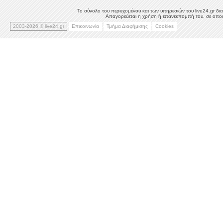
Το σύνολο του περιεχομένου και των υπηρεσιών του live24.gr δια
Απαγορεύεται η χρήση ή επανεκπομπή του, σε οποιο
2003-2026 © live24.gr
Επικοινωνία
Τμήμα Διαφήμισης
Cookies