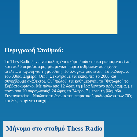
Περιγραφή Σταθμού:
To ThessRadio δεν είναι απλώς ένα ακόμη διαδικτυακό ραδιόφωνο είναι
κάτι πολύ περισσότερο, μία μεγάλη παρέα ανθρώπων που έχουν
ατελείωτη αγάπη για τη μουσική. Το σλόγκαν μας είναι "Το ραδιόφωνο
του Χθες, Σήμερα. Θές;" Ξεκινήσαμε τις εκπομπές το 2008 και
συνεχίζουμε ακάθεκτοι. Οι "παλιοί" τις καθημερινές, το "Φυτώριο" το
Σαββατοκύριακο. Με πάνω απο 12 ώρες τη μέρα ζωντανό πρόγραμμα, με
πάνω απο 20 παραγωγούς! 24 ώρες το 24ωρο, 7 μέρες τη βδομάδα..
Συντονιστείτε.. Νοιώστε το άρωμα του πειρατικού ραδιοφώνου των 70'ς
και 80'ς στην νέα εποχή !
Μήνυμα στο σταθμό Thess Radio