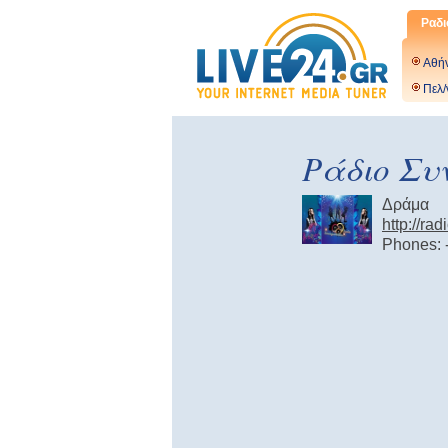
Ραδι
Αθή
Πελ/
Ράδιο Συ
Δράμα
http://r
Phones: 