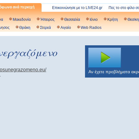
όφωνα ανά περιοχή
Επικοινώνησε με το LIVE24.gr
Πες το στο φίλο σ
να
Μακεδονία
Ήπειρος
Θεσσαλία
Ιόνιο
Κρήτη
Θεσ/κη
νησος
Θράκη
Στερεά
Αιγαίο
Web Radios
νεργαζόμενο
adiosunegrazomeno.eu/
Αν έχετε προβλήματα ακ
-