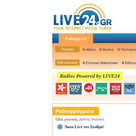
Ραδιόφωνο
Περιοχές
Αθήνα
Θεσ/κη
Πελ/νησο
Είδη μουσικής
Ελληνική Mainstream
Ειδήσει
Radios Powered by LIVE24
Ραδιοφράγματα
Είδος μουσικής:
Διεθνής Μουσική
Άκου Live τον Σταθμό!