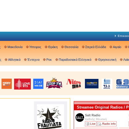
Επικοιν
ς
Μακεδονία
Ήπειρος
Θράκη
Θεσσαλία
Στερεά Ελλάδα
Αιγαίο
ς
Αθλητικά
Έντεχνα
Ροκ
Παραδοσιακά Ελληνικά
Θρησκευτική
Λαϊ
Streamee Original Radios /
Salt Radio
Διεθνής Μουσική
Live
Radio info