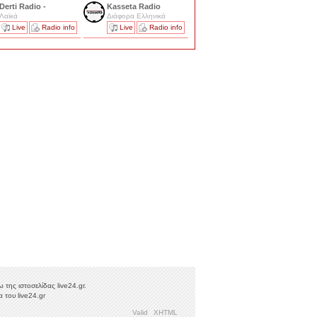
Derti Radio -
Kasseta Radio
Λαϊκά
Διάφορα Ελληνικά
Live
Radio info
Live
Radio info
της ιστοσελίδας live24.gr.
 του live24.gr
Valid
XHTML