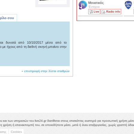
Μουσικός
'Εντεχνα
Live
Radio info
 φίλο σου
εται δυνατά από 10/10/2017 μέσα από το
ο με ήχους από τη διεθνή σκηνή μπαίνει στην
«
επιστροφή στην λίστα σταθμών
υ και των υπηρεσιών του live24.gr διατίθεται στους επισκέπτες αυστηρά για προσωπική χρήση μέσω 
η χρήση ή επανεκπομπή του, σε οποιοδήποτε μέσο, μετά ή άνευ επεξεργασίας, χωρίς γραπτή άδεια
μισης
Cookies