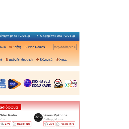
ώνησε με το live24.gr
Διαφημίσου στο live24.gr
Ιόνιο
Κρήτη
Web Radios
περισσότερες »
κά
Διεθνής Μουσική
Ελληνικά
Xmas
 Ραδιόφωνα
Nitro Radio
Venus Mykonos
Ροκ
Διεθνής Μουσική
Live
Radio info
Live
Radio info