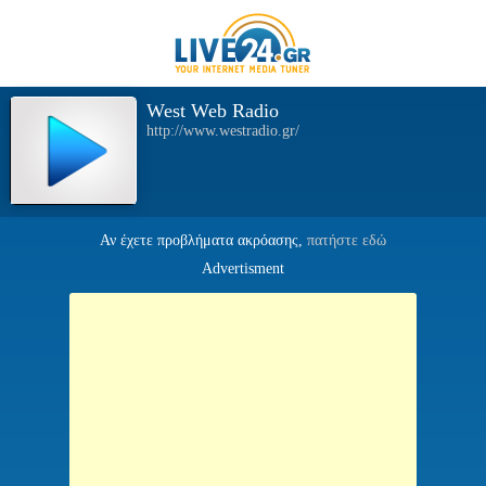
West Web Radio
http://www.westradio.gr/
Αν έχετε προβλήματα ακρόασης,
πατήστε εδώ
Advertisment