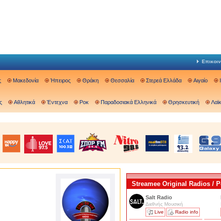
Επικοιν
ς
Μακεδονία
Ήπειρος
Θράκη
Θεσσαλία
Στερεά Ελλάδα
Αιγαίο
ς
Αθλητικά
Έντεχνα
Ροκ
Παραδοσιακά Ελληνικά
Θρησκευτική
Λαϊ
Streamee Original Radios /
Salt Radio
Διεθνής Μουσική
Live
Radio info