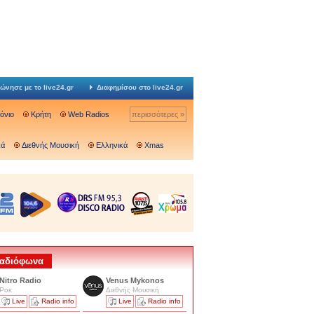
ώνησε με το live24.gr
Διαφημίσου στο live24.gr
Ιόνιο
Κρήτη
Web Radios
περισσότερες »
κά
Διεθνής Μουσική
Ελληνικά
Xmas
 Ραδιόφωνα
Nitro Radio
Venus Mykonos
Ροκ
Διεθνής Μουσική
Live
Radio info
Live
Radio info