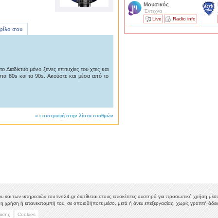
Μουσικός
'Εντεχνα
Live
Radio info
 φίλο σου
ο Διαδίκτυο μόνο ξένες επιτυχίες του χτες και
στα 80s και τα 90s. Ακούστε και μέσα από το
«
επιστροφή στην λίστα σταθμών
υ και των υπηρεσιών του live24.gr διατίθεται στους επισκέπτες αυστηρά για προσωπική χρήση μέσω 
η χρήση ή επανεκπομπή του, σε οποιοδήποτε μέσο, μετά ή άνευ επεξεργασίας, χωρίς γραπτή άδεια
μισης
Cookies