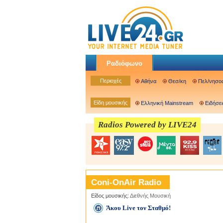
Ραδιόφωνο
Περιοχές
Αθήνα
Θεσ/κη
Πελ/νησο
Είδη μουσικής
Ελληνική Mainstream
Ειδήσει
Radios Powered by LIVE24
Coni-OnAir Radio
Είδος μουσικής:
Διεθνής Μουσική
Άκου Live τον Σταθμό!