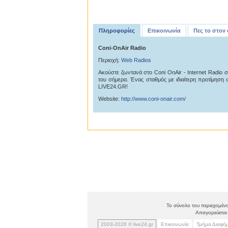
Πληροφορίες
Επικοινωνία
Πες το στον
Coni-OnAir Radio
Περιοχή:
Web Radios
Ακούστε ζωντανά στο Coni OnAir - Internet Radio στ
του σήμερα. Ένας σταθμός με ιδιαίτερη προτίμηση 
LIVE24.GR!
Website:
http://www.coni-onair.com/
Το σύνολο του περιεχομένο
Απαγορεύεται 
2003-2026 © live24.gr
Επικοινωνία
Τμήμα Διαφή