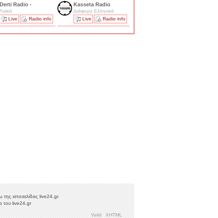
Derti Radio -
Kasseta Radio
Λαϊκά
Διάφορα Ελληνικά
Live
Radio info
Live
Radio info
της ιστοσελίδας live24.gr.
 του live24.gr
Valid
XHTML