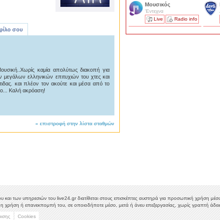
Μουσικός
'Εντεχνα
Live
Radio info
 φίλο σου
ουσική..Χωρίς καμία απολύτως διακοπή για
των μεγάλων ελληνικών επιτυχιών του χτες και
ιδας. και πλέον τον ακούτε και μέσα από το
o... Καλή ακρόαση!
«
επιστροφή στην λίστα σταθμών
υ και των υπηρεσιών του live24.gr διατίθεται στους επισκέπτες αυστηρά για προσωπική χρήση μέσω 
η χρήση ή επανεκπομπή του, σε οποιοδήποτε μέσο, μετά ή άνευ επεξεργασίας, χωρίς γραπτή άδεια
μισης
Cookies