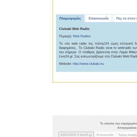
Πληροφορίες
Επικοινωνία
Πες το στον
Clubaki Web Radio
Περιοχή:
Web Radios
Το νέο web radio της πόλης!24 ώρες ελληνική Μ
διαφημίσεις.. Το Clubaki Radio είναι το webradio 
του σήμερα. Ο σταθμός βρίσκεται στην Λαμία Φθιώτ
Live24.gr. Σας καλωσορίζουμε στο Clubaki Web Radi
Website:
http://www.clubaki.eu
Το σύνολο του περιεχομένο
Απαγορεύεται 
2003-2026 © live24.gr
Επικοινωνία
Τμήμα Διαφή