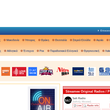
Επικοιν
ς
Μακεδονία
Ήπειρος
Θράκη
Θεσσαλία
Στερεά Ελλάδα
Αιγαίο
ς
Αθλητικά
Έντεχνα
Ροκ
Παραδοσιακά Ελληνικά
Θρησκευτική
Λαϊ
Streamee Original Radios /
Salt Radio
Διεθνής Μουσική
Live
Radio info