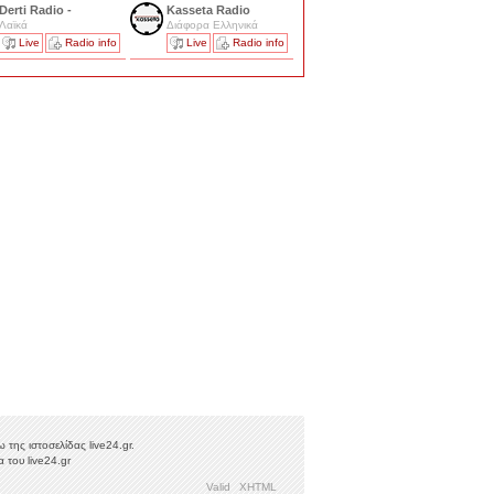
Derti Radio -
Kasseta Radio
Λαϊκά
Διάφορα Ελληνικά
Live
Radio info
Live
Radio info
της ιστοσελίδας live24.gr.
 του live24.gr
Valid
XHTML