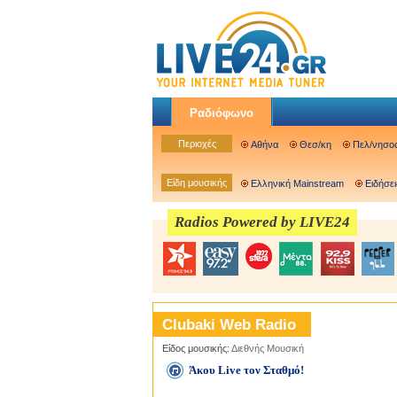
Ραδιόφωνο
Περιοχές
Αθήνα
Θεσ/κη
Πελ/νησο
Είδη μουσικής
Ελληνική Mainstream
Ειδήσει
Radios Powered by LIVE24
Clubaki Web Radio
Είδος μουσικής:
Διεθνής Μουσική
Άκου Live τον Σταθμό!