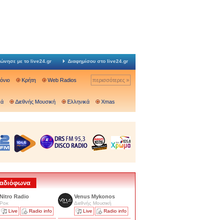
ώνησε με το live24.gr
Διαφημίσου στο live24.gr
Ιόνιο
Κρήτη
Web Radios
περισσότερες »
κά
Διεθνής Μουσική
Ελληνικά
Xmas
 Ραδιόφωνα
Nitro Radio
Venus Mykonos
Ροκ
Διεθνής Μουσική
Live
Radio info
Live
Radio info