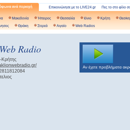
όφωνα ανά περιοχή
Επικοινώνησε με το LIVE24.gr
Πες το στο φίλο σ
να
Μακεδονία
Ήπειρος
Θεσσαλία
Ιόνιο
Κρήτη
Θεσ/κη
νησος
Θράκη
Στερεά
Αιγαίο
Web Radios
 Web Radio
-Κρήτης
raklionwebradio.gr/
Αν έχετε προβλήματα ακ
 2811812084
τελιος