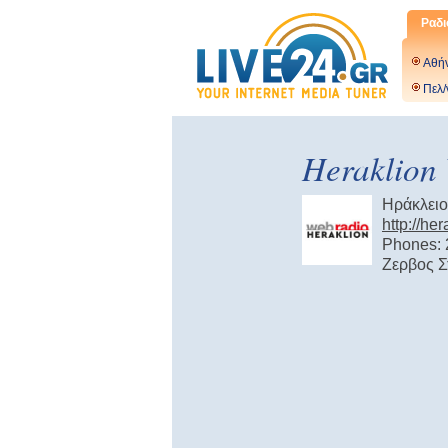
Ραδι
Αθή
Πελ/
Heraklion
Ηράκλειο
http://he
Phones:
Ζερβος Σ