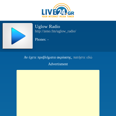
Uglow Radio
http://zeno.fm/uglow_radio/
Phones: -
Αν έχετε προβλήματα ακρόασης,
πατήστε εδώ
Advertisment