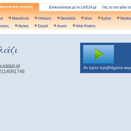
όφωνα ανά περιοχή
Επικοινώνησε με το LIVE24.gr
Πες το στο φίλο σ
να
Μακεδονία
Ήπειρος
Θεσσαλία
Ιόνιο
Κρήτη
Θεσ/κη
νησος
Θράκη
Στερεά
Αιγαίο
Web Radios
λάζι
w.xalazi.gr
Αν έχετε προβλήματα ακ
2114091746