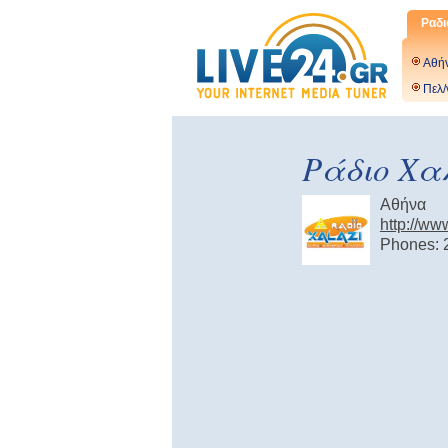
Ραδι
Αθή
Πελ/
Ράδιο Χα
Αθήνα
http://ww
Phones: 