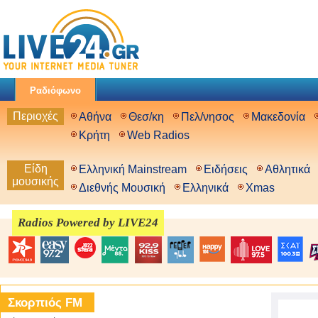
Ραδιόφωνο
Περιοχές
Αθήνα
Θεσ/κη
Πελ/νησος
Μακεδονία
Κρήτη
Web Radios
Είδη
Ελληνική Mainstream
Ειδήσεις
Αθλητικά
μουσικής
Διεθνής Μουσική
Ελληνικά
Xmas
Radios Powered by LIVE24
Σκορπιός FM