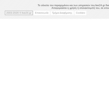
Το σύνολο του περιεχομένου και των υπηρεσιών του live24.gr δια
Απαγορεύεται η χρήση ή επανεκπομπή του, σε οποιο
2003-2026 © live24.gr
Επικοινωνία
Τμήμα Διαφήμισης
Cookies