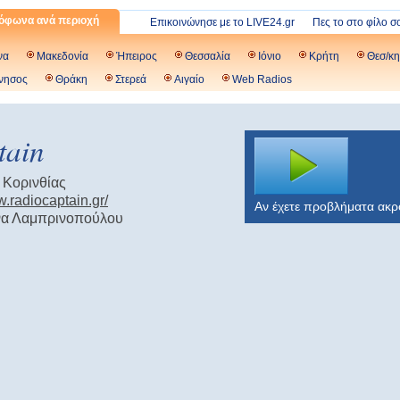
όφωνα ανά περιοχή
Επικοινώνησε με το LIVE24.gr
Πες το στο φίλο σ
να
Μακεδονία
Ήπειρος
Θεσσαλία
Ιόνιο
Κρήτη
Θεσ/κη
νησος
Θράκη
Στερεά
Αιγαίο
Web Radios
tain
 Κορινθίας
w.radiocaptain.gr/
Αν έχετε προβλήματα ακ
να Λαμπρινοπούλου