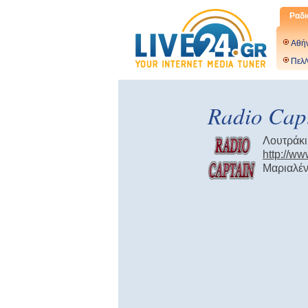
Ραδι
Αθή
Πελ/
Radio Cap
Λουτράκι
http://ww
Μαριαλέ