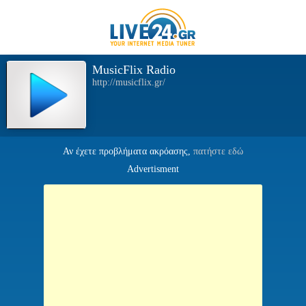
MusicFlix Radio
http://musicflix.gr/
Αν έχετε προβλήματα ακρόασης,
πατήστε εδώ
Advertisment