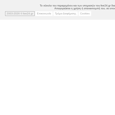
Το σύνολο του περιεχομένου και των υπηρεσιών του live24.gr δια
Απαγορεύεται η χρήση ή επανεκπομπή του, σε οποιο
2003-2026 © live24.gr
Επικοινωνία
Τμήμα Διαφήμισης
Cookies