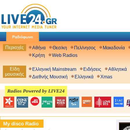
Ραδιόφωνο
Περιοχές
Αθήνα
Θεσ/κη
Πελ/νησος
Μακεδονία
Κρήτη
Web Radios
Είδη
Ελληνική Mainstream
Ειδήσεις
Αθλητικά
μουσικής
Διεθνής Μουσική
Ελληνικά
Xmas
Radios Powered by LIVE24
My disco Radio