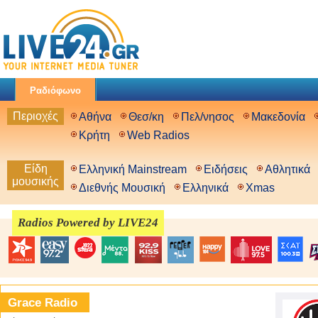
Ραδιόφωνο
Περιοχές
Αθήνα
Θεσ/κη
Πελ/νησος
Μακεδονία
Κρήτη
Web Radios
Είδη
Ελληνική Mainstream
Ειδήσεις
Αθλητικά
μουσικής
Διεθνής Μουσική
Ελληνικά
Xmas
Radios Powered by LIVE24
Grace Radio