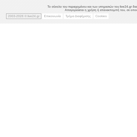
Το σύνολο του περιεχομένου και των υπηρεσιών του live24.gr δια
Απαγορεύεται η χρήση ή επανεκπομπή του, σε οποιο
2003-2026 © live24.gr
Επικοινωνία
Τμήμα Διαφήμισης
Cookies