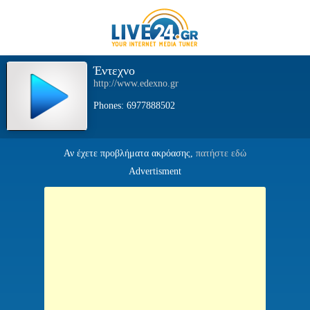
Έντεχνο
http://www.edexno.gr
Phones: 6977888502
Αν έχετε προβλήματα ακρόασης,
πατήστε εδώ
Advertisment