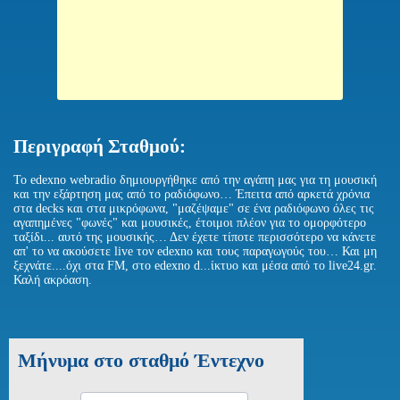
Περιγραφή Σταθμού:
To edexno webradio δημιουργήθηκε από την αγάπη μας για τη μουσική
και την εξάρτηση μας από το ραδιόφωνο… Έπειτα από αρκετά χρόνια
στα decks και στα μικρόφωνα, "μαζέψαμε" σε ένα ραδιόφωνο όλες τις
αγαπημένες "φωνές" και μουσικές, έτοιμοι πλέον για το ομορφότερο
ταξίδι... αυτό της μουσικής… Δεν έχετε τίποτε περισσότερο να κάνετε
απ' το να ακούσετε live τον edexno και τους παραγωγούς του… Και μη
ξεχνάτε....όχι στα FM, στο edexno d...ίκτυο και μέσα από το live24.gr.
Καλή ακρόαση.
Μήνυμα στο σταθμό Έντεχνο