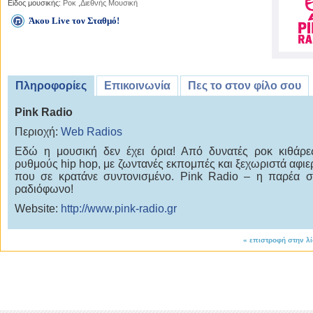
Είδος μουσικής:
Ροκ
,
Διεθνής Μουσική
Άκου Live τον Σταθμό!
Πληροφορίες
Επικοινωνία
Πες το στον φίλο σου
Pink Radio
Περιοχή:
Web Radios
Εδώ η μουσική δεν έχει όρια! Από δυνατές ροκ κιθάρε
ρυθμούς hip hop, με ζωντανές εκπομπές και ξεχωριστά αφι
που σε κρατάνε συντονισμένο. Pink Radio – η παρέα 
ραδιόφωνο!
Website:
http://www.pink-radio.gr
«
επιστροφή στην λ