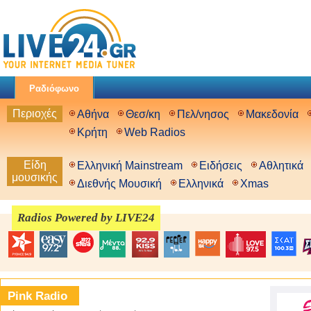
Ραδιόφωνο
Περιοχές
Αθήνα
Θεσ/κη
Πελ/νησος
Μακεδονία
Κρήτη
Web Radios
Είδη
Ελληνική Mainstream
Ειδήσεις
Αθλητικά
μουσικής
Διεθνής Μουσική
Ελληνικά
Xmas
Radios Powered by LIVE24
Pink Radio