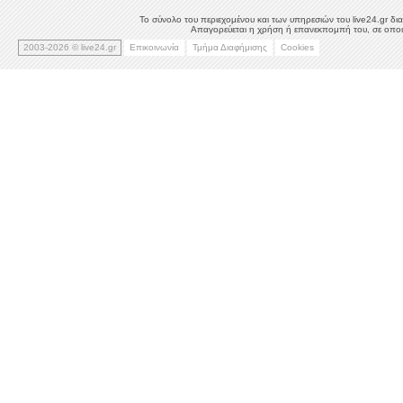
Το σύνολο του περιεχομένου και των υπηρεσιών του live24.gr δια
Απαγορεύεται η χρήση ή επανεκπομπή του, σε οποιο
2003-2026 © live24.gr
Επικοινωνία
Τμήμα Διαφήμισης
Cookies