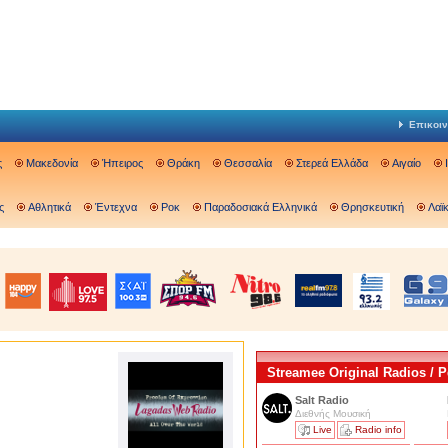
Επικοιν
ς
Μακεδονία
Ήπειρος
Θράκη
Θεσσαλία
Στερεά Ελλάδα
Αιγαίο
ς
Αθλητικά
Έντεχνα
Ροκ
Παραδοσιακά Ελληνικά
Θρησκευτική
Λαϊ
Streamee Original Radios /
Salt Radio
Διεθνής Μουσική
Live
Radio info