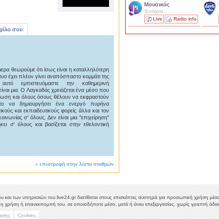
Μουσικός
'Εντεχνα
Live
Radio info
 φίλο σου
μερα θεωρούμε ότι ίσως είναι η καταλληλότερη
δίκτυο έχει πλέον γίνει αναπόσπαστο κομμάτι της
τό εμπιστευόμαστε την καθημερινή
ίναι μια. Ο Λαγκαδάς χρειάζεται ένα μέσο που
μέρωση και όλους όσους θέλουν να εκφραστούν
στο να δημιουργήσει ένα ενεργό πυρήνα
κούς και εκπαιδευτικούς φορείς άλλα και τον
νωνίας σ' όλους. Δεν είναι μια ''επιχείρηση''
ι σ' όλους και βασίζεται στην εθελοντική
«
επιστροφή στην λίστα σταθμών
υ και των υπηρεσιών του live24.gr διατίθεται στους επισκέπτες αυστηρά για προσωπική χρήση μέσω 
η χρήση ή επανεκπομπή του, σε οποιοδήποτε μέσο, μετά ή άνευ επεξεργασίας, χωρίς γραπτή άδεια
μισης
Cookies