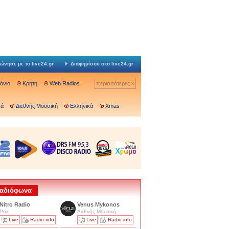
ώνησε με το live24.gr
Διαφημίσου στο live24.gr
Ιόνιο
Κρήτη
Web Radios
περισσότερες »
κά
Διεθνής Μουσική
Ελληνικά
Xmas
 Ραδιόφωνα
Nitro Radio
Venus Mykonos
Ροκ
Διεθνής Μουσική
Live
Radio info
Live
Radio info