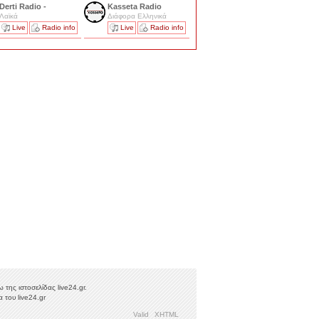
Derti Radio -
Kasseta Radio
Λαϊκά
Διάφορα Ελληνικά
Live
Radio info
Live
Radio info
της ιστοσελίδας live24.gr.
 του live24.gr
Valid
XHTML