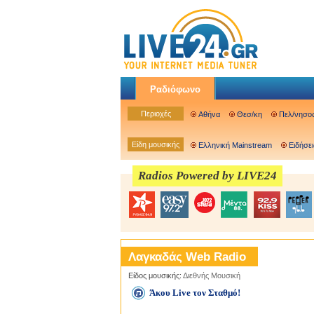
Ραδιόφωνο
Περιοχές
Αθήνα
Θεσ/κη
Πελ/νησο
Είδη μουσικής
Ελληνική Mainstream
Ειδήσει
Radios Powered by LIVE24
Λαγκαδάς Web Radio
Είδος μουσικής:
Διεθνής Μουσική
Άκου Live τον Σταθμό!