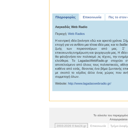
Πληροφορίες
Επικοινωνία
Πες το στον
Λαγκαδάς Web Radio
Περιοχή:
Web Radios
Η κεντρική ιδέα ξεκίνησε εδώ και αρκετά χρόνια. Σή
εποχή για να ανθίσει μια τέτοια ιδέα μιας και το δια
ζωής των περισσοτέρων από μας. Σ' αυ
επικοινωνία,ενημέρωση και ψυχαγωγία μας. Η ιδέα ε
θα φιλοξενήσει τον πολιτισμό ,τις τέχνες, την ενη
ελεύθερα. Το LagadasWebRadio.gr στοχεύει 
αποτελούμενο από όλους τους πολιτιστικούς, αθλητι
καθένα από εσάς, δίνοντας ένα βήμα ζωντανής επικοι
με σκοπό το κέρδος άλλα ένας χώρος που ανήκε
συμμετοχή όλων.
Website:
http://www.lagadaswebradio.gr/
Το σύνολο του περιεχομένο
Απαγορεύεται 
2003-2026 © live24.gr
Επικοινωνία
Τμήμα Διαφή