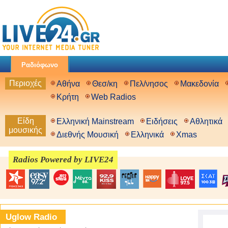
Ραδιόφωνο
Περιοχές
Αθήνα
Θεσ/κη
Πελ/νησος
Μακεδονία
Κρήτη
Web Radios
Είδη
Ελληνική Mainstream
Ειδήσεις
Αθλητικά
μουσικής
Διεθνής Μουσική
Ελληνικά
Xmas
Radios Powered by LIVE24
Uglow Radio