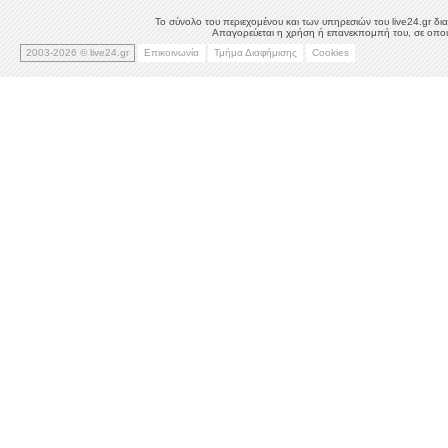
Το σύνολο του περιεχομένου και των υπηρεσιών του live24.gr δια
Απαγορεύεται η χρήση ή επανεκπομπή του, σε οποιο
2003-2026 © live24.gr
Επικοινωνία
Τμήμα Διαφήμισης
Cookies