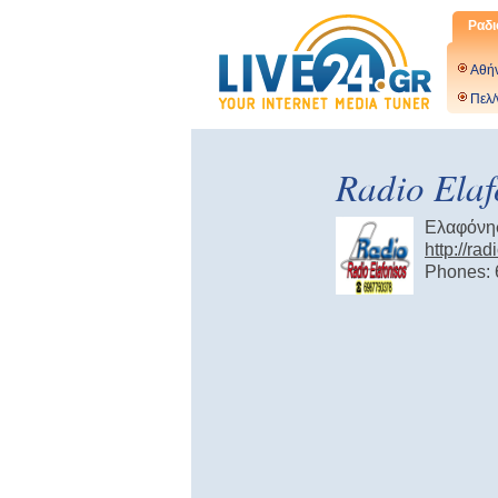
Ραδι
Αθή
Πελ/
Radio Elaf
Ελαφόνη
http://ra
Phones: