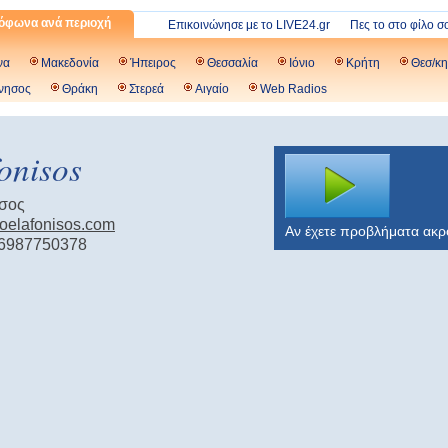
όφωνα ανά περιοχή
Επικοινώνησε με το LIVE24.gr
Πες το στο φίλο σ
να
Μακεδονία
Ήπειρος
Θεσσαλία
Ιόνιο
Κρήτη
Θεσ/κη
νησος
Θράκη
Στερεά
Αιγαίο
Web Radios
onisos
σος
dioelafonisos.com
Αν έχετε προβλήματα ακ
 6987750378