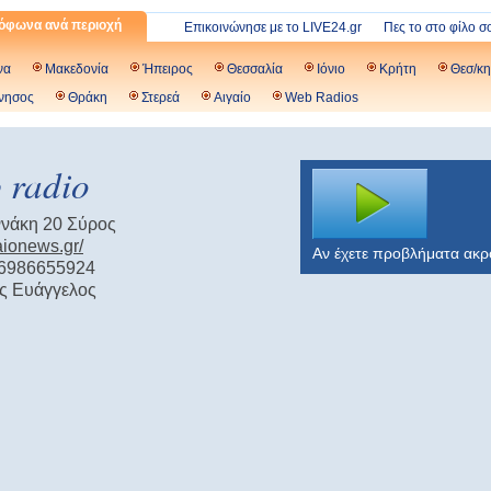
όφωνα ανά περιοχή
Επικοινώνησε με το LIVE24.gr
Πες το στο φίλο σ
να
Μακεδονία
Ήπειρος
Θεσσαλία
Ιόνιο
Κρήτη
Θεσ/κη
νησος
Θράκη
Στερεά
Αιγαίο
Web Radios
 radio
νάκη 20 Σύρος
gaionews.gr/
Αν έχετε προβλήματα ακ
 6986655924
ς Ευάγγελος