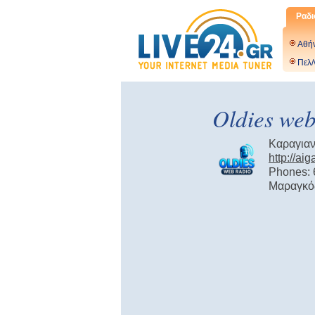
Ραδι
Αθή
Πελ/
Oldies web
Καραγιαν
http://ai
Phones:
Μαραγκό