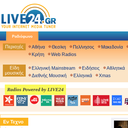
Ραδιόφωνο
Περιοχές
Αθήνα
Θεσ/κη
Πελ/νησος
Μακεδονία
Κρήτη
Web Radios
Είδη
Ελληνική Mainstream
Ειδήσεις
Αθλητικά
μουσικής
Διεθνής Μουσική
Ελληνικά
Xmas
Radios Powered by LIVE24
Εν Τεχνο