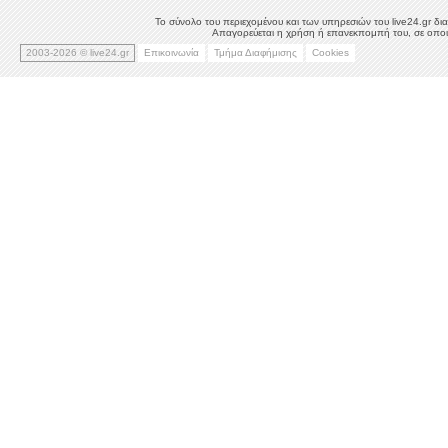
Το σύνολο του περιεχομένου και των υπηρεσιών του live24.gr δια
Απαγορεύεται η χρήση ή επανεκπομπή του, σε οποιο
2003-2026 © live24.gr
Επικοινωνία
Τμήμα Διαφήμισης
Cookies