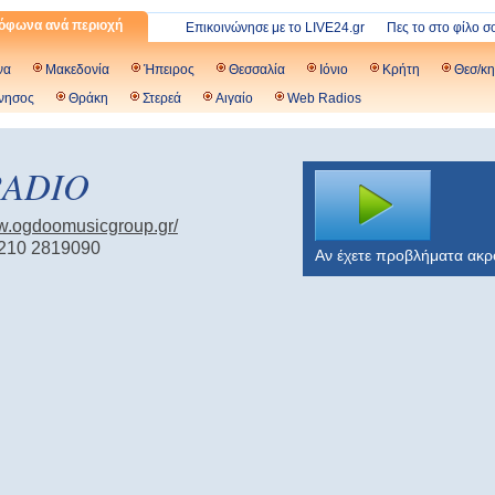
όφωνα ανά περιοχή
Επικοινώνησε με το LIVE24.gr
Πες το στο φίλο σ
να
Μακεδονία
Ήπειρος
Θεσσαλία
Ιόνιο
Κρήτη
Θεσ/κη
νησος
Θράκη
Στερεά
Αιγαίο
Web Radios
ADIO
ww.ogdoomusicgroup.gr/
 210 2819090
Αν έχετε προβλήματα ακ