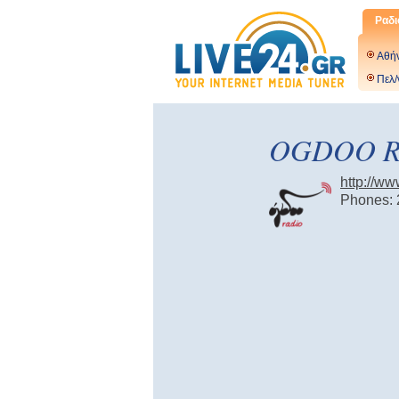
Ραδι
Αθή
Πελ/
OGDOO R
http://w
Phones: