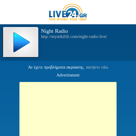
Night Radio
http://mystikifili.com/night-radio-live/
Αν έχετε προβλήματα ακρόασης,
πατήστε εδώ
Advertisment