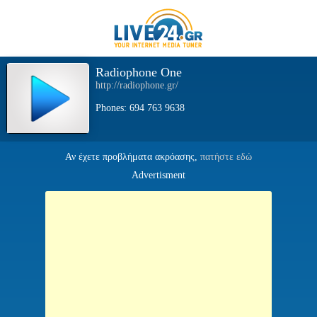
Radiophone One
http://radiophone.gr/
Phones: 694 763 9638
Αν έχετε προβλήματα ακρόασης,
πατήστε εδώ
Advertisment