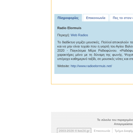
Πληροφορίες
Επικοινωνία
Πες το στον
Radio Elormuis
Περιοχή:
Web Radios
To διαδίκτυο γεμίζει μουσικές. Πολλοί αποκαλούν το
και να μην είναι τυχαίο που η γιορτή του Αγίου Βαλε
2020 - Παγκόσμια Μέρα Ραδιοφώνου. «Ραδιόφων
χαρακτήρες μόνο με τη δύναμη της φωνής. Ψυχοθε
υπέροχο καθημερινό ταξίδι, σε μουσικές νότες και σ
Website:
http://www.radioelormuis.net/
Το σύνολο του περιεχομένο
Απαγορεύεται 
2003-2026 © live24.gr
Επικοινωνία
Τμήμα Διαφή