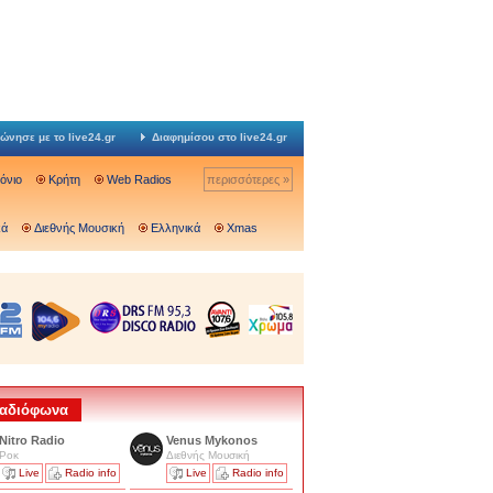
ώνησε με το live24.gr
Διαφημίσου στο live24.gr
Ιόνιο
Κρήτη
Web Radios
περισσότερες »
κά
Διεθνής Μουσική
Ελληνικά
Xmas
 Ραδιόφωνα
Nitro Radio
Venus Mykonos
Ροκ
Διεθνής Μουσική
Live
Radio info
Live
Radio info