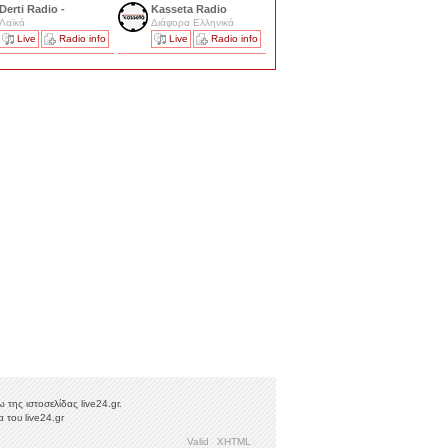
Derti Radio -
Kasseta Radio
Λαϊκά
Διάφορα Ελληνικά
Live
Radio info
Live
Radio info
της ιστοσελίδας live24.gr.
 του live24.gr
Valid
XHTML