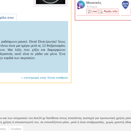
Μουσικός
'Εντεχνα
Live
Radio info
 φίλο σου
 ραδιόφωνο μαγικό. Είναι! Είναι έρωτας! Ίσως
ντίνου είναι μια ημέρα μετά τις 13 Φεβρουαρίου
ο. Μια λέξη που χτίζει και διαμορφώνει
ραπεία, αυτό είναι το ράδιο για μένα. Ένα
την καρδιά των ακροατών.
«
επιστροφή στην λίστα σταθμών
υ και των υπηρεσιών του live24.gr διατίθεται στους επισκέπτες αυστηρά για προσωπική χρήση μέσω 
η χρήση ή επανεκπομπή του, σε οποιοδήποτε μέσο, μετά ή άνευ επεξεργασίας, χωρίς γραπτή άδεια
μισης
Cookies