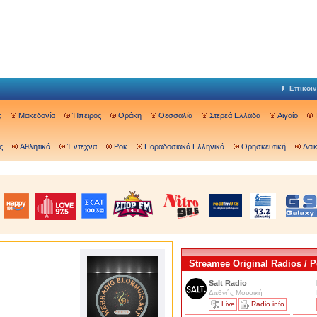
Επικοιν
ς
Μακεδονία
Ήπειρος
Θράκη
Θεσσαλία
Στερεά Ελλάδα
Αιγαίο
ς
Αθλητικά
Έντεχνα
Ροκ
Παραδοσιακά Ελληνικά
Θρησκευτική
Λαϊ
Streamee Original Radios /
Salt Radio
Διεθνής Μουσική
Live
Radio info