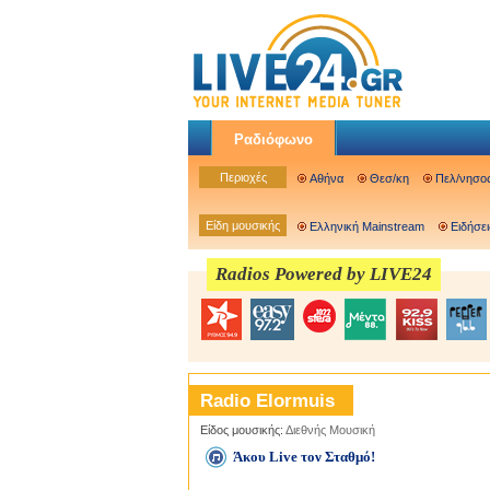
Ραδιόφωνο
Περιοχές
Αθήνα
Θεσ/κη
Πελ/νησο
Είδη μουσικής
Ελληνική Mainstream
Ειδήσει
Radios Powered by LIVE24
Radio Elormuis
Είδος μουσικής:
Διεθνής Μουσική
Άκου Live τον Σταθμό!